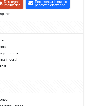
Descargar
Recomendar inmueble
información
por correo electrónico
partir
cón
sets
ta panorámica
ina integral
ernet
ensor
ca zona urbana