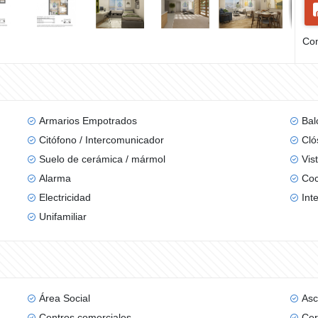
Com
Armarios Empotrados
Bal
Citófono / Intercomunicador
Cló
Suelo de cerámica / mármol
Vis
Alarma
Coc
Electricidad
Int
Unifamiliar
Área Social
Asc
Centros comerciales
Cer