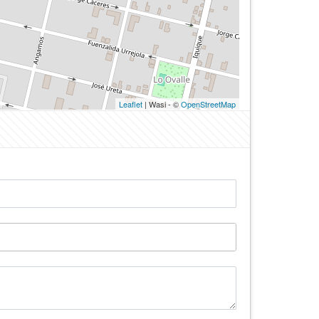
Leaflet
| Wasi - ©
OpenStreetMap