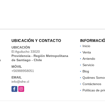
UBICACIÓN Y CONTACTO
INFORMACI
Inicio
UBICACIÓN
El Aguilucho 33020
Venta
Providencia - Región Metropolitana
Arriendo
a
de Santiago - Chile
Servicio
MÓVIL
+56988958051
Blog
EMAIL
Quiénes Somo
info@sfre.cl
Contáctenos
Facebook
Instagram
Políticas de pr