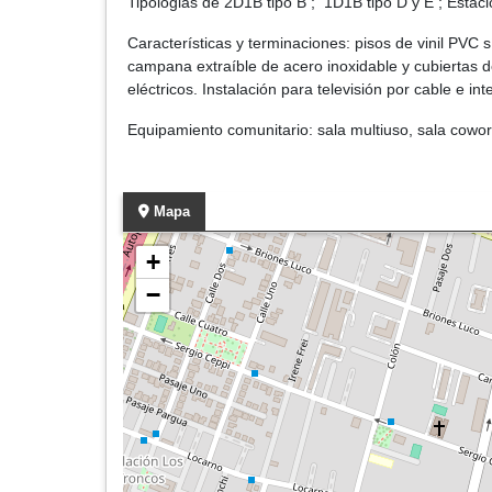
Tipologias de 2D1B tipo B ; 1D1B tipo D y E ; Estac
Características y terminaciones: pisos de vinil PV
campana extraíble de acero inoxidable y cubiertas 
eléctricos. Instalación para televisión por cable e in
Equipamiento comunitario: sala multiuso, sala cowor
Mapa
+
−