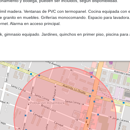
ionamiento y bodega, pueden ser incluidos, segun disponibilidad.
C símil madera. Ventanas de PVC con termopanel. Cocina equipada con e
de granito en muebles. Griferías monocomando. Espacio para lavadora
ternet. Alarma en acceso principal.
k, gimnasio equipado. Jardines, quinchos en primer piso, piscina para 