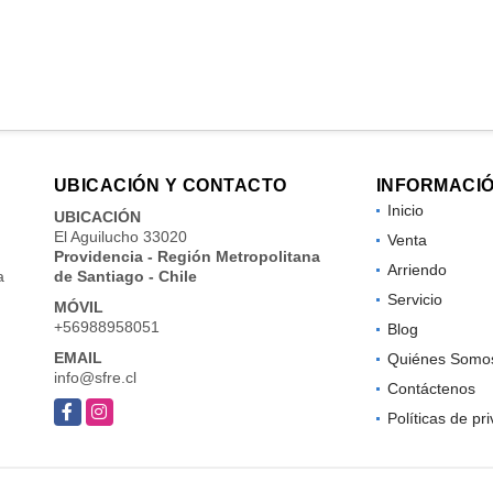
UBICACIÓN Y CONTACTO
INFORMACI
Inicio
UBICACIÓN
El Aguilucho 33020
Venta
Providencia - Región Metropolitana
Arriendo
a
de Santiago - Chile
Servicio
MÓVIL
+56988958051
Blog
EMAIL
Quiénes Somo
info@sfre.cl
Contáctenos
Facebook
Instagram
Políticas de pr