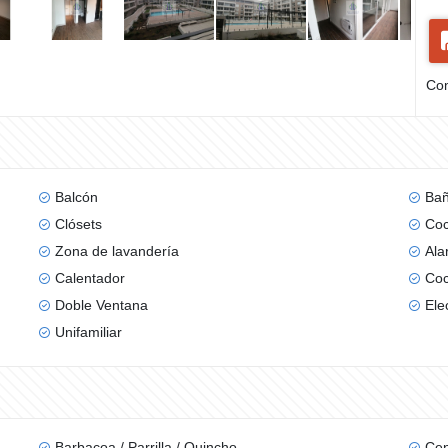
Com
Balcón
Bañ
Clósets
Coc
Zona de lavandería
Ala
Calentador
Coc
Doble Ventana
Ele
Unifamiliar
Barbacoa / Parrilla / Quincho
Cen