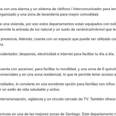
a con una alarma y un sistema de citófono / intercomunicador para te
organizado y una zona de lavandería para mayor comodidad.
e una vivienda, por eso estos departamentos estan equipados con todo
ermite la entrada de luz natural y un suelo de cerámica/mármol que le 
 presencia. Además, cuenta con un espacio que puede ser utilizado como
ra.
lentador, despensa, electricidad e internet para facilitar tu día a día
o cuenta con ascensor, para facilitar tu movilidad, y una zona de 6 qui
omerciales y en una zona residencial, lo que te permite tener acceso a
rsidades, lo convierte en una excelente opción para familias con niños 
un estilo de vida saludable y activo.
ortería/recepción, vigilancia y un circuito cerrado de TV. También ofre
rmuta en una de las mejores zonas de Santiago. Este departamento no