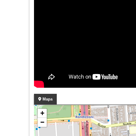
Mapa
+
−