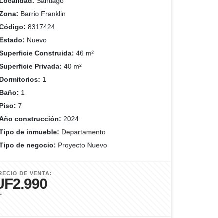
Localidad:
Santiago
Zona:
Barrio Franklin
Código:
8317424
Estado:
Nuevo
Superficie Construida:
46 m²
Superficie Privada:
40 m²
Dormitorios:
1
Baño:
1
Piso:
7
Año construcción:
2024
Tipo de inmueble:
Departamento
Tipo de negocio:
Proyecto Nuevo
RECIO DE VENTA:
UF2.990
F