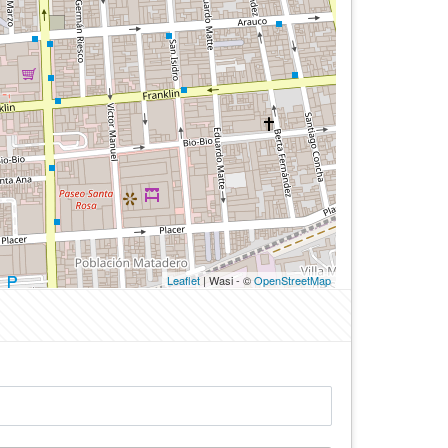
Leaflet
| Wasi - ©
OpenStreetMap