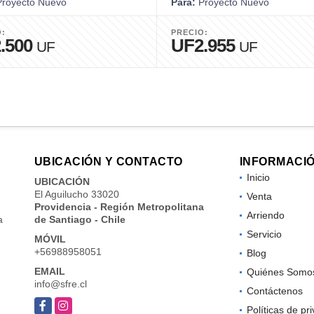
royecto Nuevo
Para:
Proyecto Nuevo
O:
PRECIO:
.500
UF2.955
UF
UF
UBICACIÓN Y CONTACTO
INFORMACI
Inicio
UBICACIÓN
El Aguilucho 33020
Venta
Providencia - Región Metropolitana
Arriendo
a
de Santiago - Chile
Servicio
MÓVIL
+56988958051
Blog
EMAIL
Quiénes Somo
info@sfre.cl
Contáctenos
Facebook
Instagram
Políticas de pr