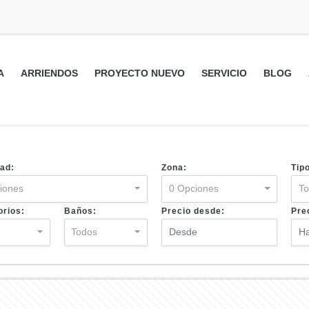
A
ARRIENDOS
PROYECTO NUEVO
SERVICIO
BLOG
ad:
Zona:
Tip
iones
0 Opciones
T
orios:
Baños:
Precio desde:
Pre
s
Todos