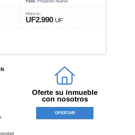
Para:
Proyecto Nuevo
PRECIO:
UF2.990
UF
ÓN
Oferte su inmueble
con nosotros
OFERTAR
s
ivacidad