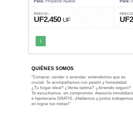
Para:
Proyecto Nuevo
Para:
P
PRECIO:
PRECI
UF2.450
UF2
UF
1
QUIÉNES SOMOS
"Comprar, vender o arrendar: entendemos que es
crucial. Te acompañamos con pasión y honestidad.
¿Tu hogar ideal? ¿Venta óptima? ¿Arriendo seguro?
Te escuchamos, sin compromiso. Asesoría inmobiliari
e hipotecaria GRATIS. ¡Hablemos y juntos trabajemos
en lograr tus metas!"