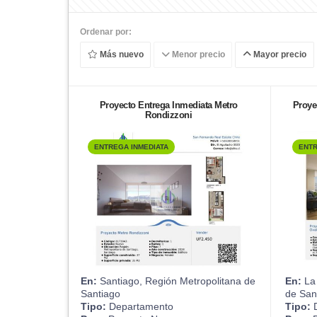
Ordenar por:
Más nuevo
Menor precio
Mayor precio
Proyecto Entrega Inmediata Metro
Proye
Rondizzoni
ENTREGA INMEDIATA
ENTR
En:
Santiago, Región Metropolitana de
En:
La 
Santiago
de San
Tipo:
Departamento
Tipo:
D